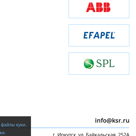
info@ksr.ru
я
файлы куки
.
ки
.
г. Иркутск, ул. Байкальская, 252А