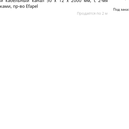
й кабельный канал 50 x 12 x 2000 мм, с 2-мя
ками, пр-во Efapel
Под зака
Продаётся по 2 м