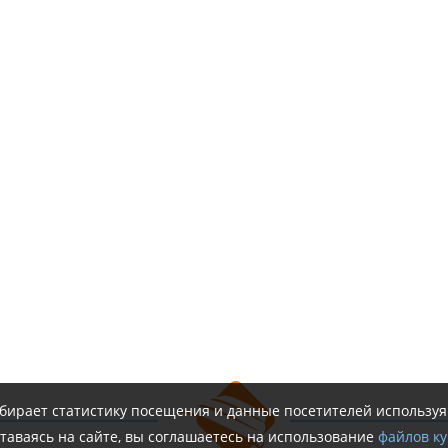
обирает статистику посещения и данные посетителей использу
таваясь на сайте, вы соглашаетесь на использование
файлов ку