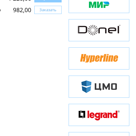
982,00
Заказать
з