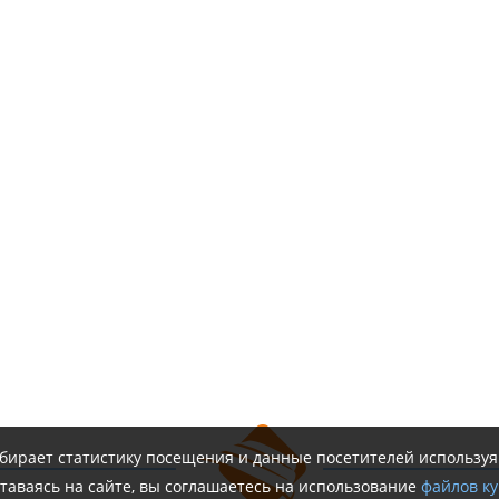
обирает статистику посещения и данные посетителей использу
таваясь на сайте, вы соглашаетесь на использование
файлов ку