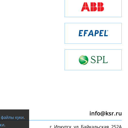
info@ksr.ru
я
файлы куки
.
ки
.
г. Иркутск, ул. Байкальская, 252А