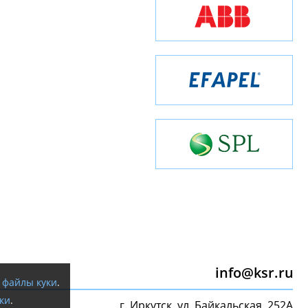
info@ksr.ru
я
файлы куки
.
ки
.
г. Иркутск, ул. Байкальская, 252А