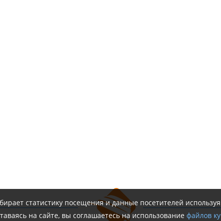
обирает статистику посещения и данные посетителей использу
таваясь на сайте, вы соглашаетесь на использование
файлов ку