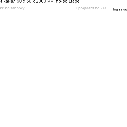
 канал 60 х 60 x 2000 мм, пр-во Efapel
ки по запросу
Продаётся по 2 м
Под зака