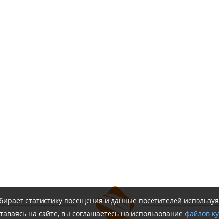
обирает статистику посещения и данные посетителей использу
таваясь на сайте, вы соглашаетесь на использование
файлов ку