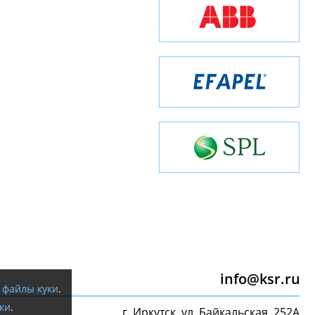
info@ksr.ru
я
файлы куки
.
ки
.
г. Иркутск, ул. Байкальская, 252А