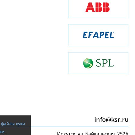
info@ksr.ru
я
файлы куки
.
ки
.
г. Иркутск, ул. Байкальская, 252А