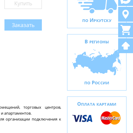
Купить
И
ПО
РКУТСКУ
Заказать
В
РЕГИОНЫ
Р
ПО
ОССИИ
О
ПЛАТА КАРТАМИ
омещений, торговых центров,
 и апартаментов.
для организации подключения к