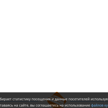
обирает статистику посещения и данные посетителей использу
таваясь на сайте, вы соглашаетесь на использование
файлов ку