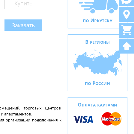
Купить
И
ПО
РКУТСКУ
Заказать
В
РЕГИОНЫ
Р
ПО
ОССИИ
О
ПЛАТА КАРТАМИ
омещений, торговых центров,
 и апартаментов.
для организации подключения к