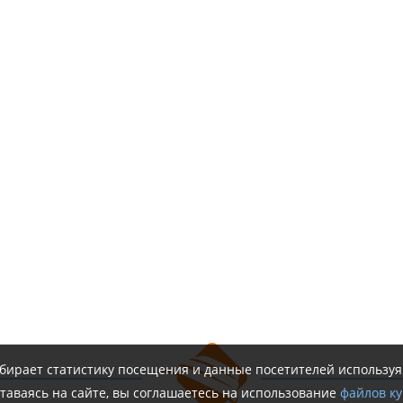
обирает статистику посещения и данные посетителей использу
таваясь на сайте, вы соглашаетесь на использование
файлов ку