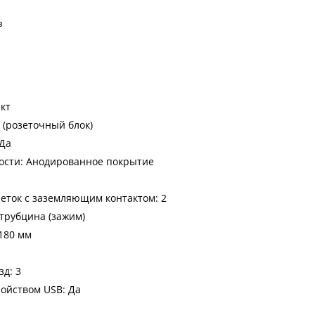
в
кт
 (розеточный блок)
 Да
ости: Анодированное покрытие
еток с заземляющим контактом: 2
трубцина (зажим)
180 мм
зд: 3
ойством USB: Да