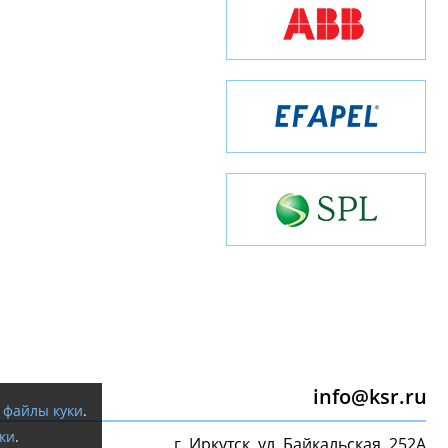
info@ksr.ru
я
файлы куки
.
ки
.
г. Иркутск, ул. Байкальская, 252А