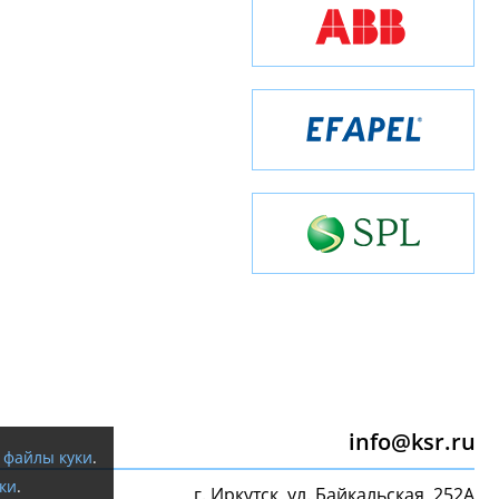
info@ksr.ru
я
файлы куки
.
ки
.
г. Иркутск, ул. Байкальская, 252А