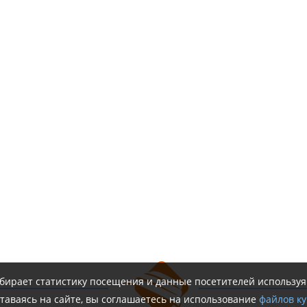
обирает статистику посещения и данные посетителей использу
таваясь на сайте, вы соглашаетесь на использование
файлов ку