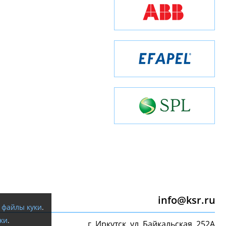
info@ksr.ru
я
файлы куки
.
ки
.
г. Иркутск, ул. Байкальская, 252А