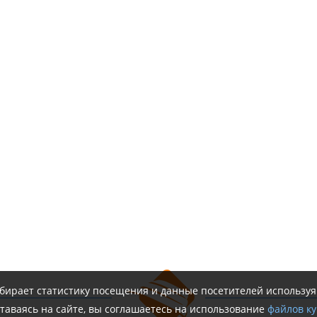
обирает статистику посещения и данные посетителей использу
таваясь на сайте, вы соглашаетесь на использование
файлов ку