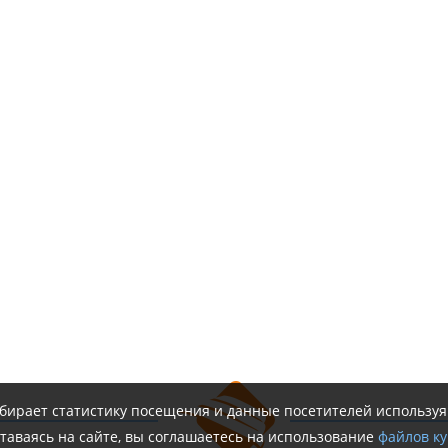
обирает статистику посещения и данные посетителей использу
таваясь на сайте, вы соглашаетесь на использование
файлов ку