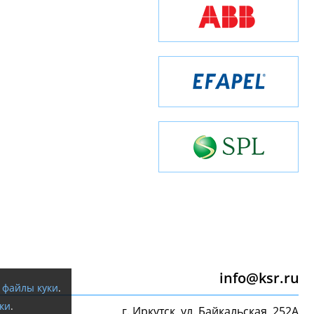
info@ksr.ru
я
файлы куки
.
ки
.
г. Иркутск, ул. Байкальская, 252А