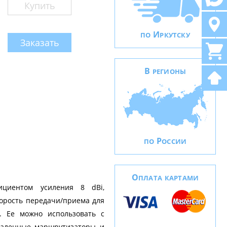
Купить
И
ПО
РКУТСКУ
Заказать
В
РЕГИОНЫ
Р
ПО
ОССИИ
О
ПЛАТА КАРТАМИ
ициентом усиления 8 dBi,
орость передачи/приема для
. Ее можно использовать с
удаленные маршрутизаторы и