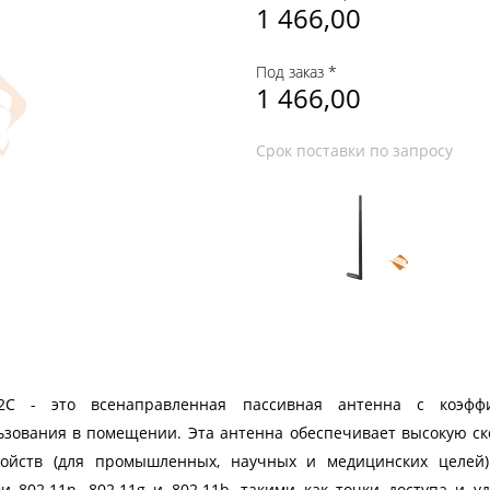
1 466,00
Под заказ *
1 466,00
Срок поставки по запросу
02C - это всенаправленная пассивная антенна с коэфф
ьзования в помещении. Эта антенна обеспечивает высокую ск
ройств (для промышленных, научных и медицинских целей)
и 802.11n, 802.11g и 802.11b, такими как точки доступа и 