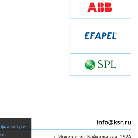
info@ksr.ru
я
файлы куки
.
ки
.
г. Иркутск, ул. Байкальская, 252А