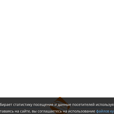
обирает статистику посещения и данные посетителей использу
таваясь на сайте, вы соглашаетесь на использование
файлов ку