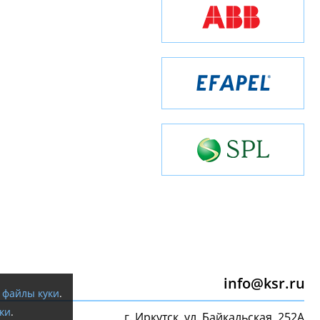
info@ksr.ru
я
файлы куки
.
ки
.
г. Иркутск, ул. Байкальская, 252А