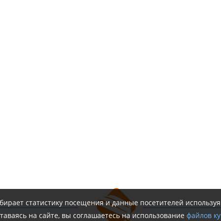
обирает статистику посещения и данные посетителей использу
таваясь на сайте, вы соглашаетесь на использование
файлов ку