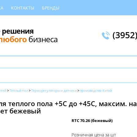
КА
КОНТАКТЫ
БРЕНДЫ
 решения
(3952
любого
бизнеса
етей
Теплый пол
Терморегуляторы и датчики
производства Китай
я теплого пола +5С до +45С, максим. на
вет бежевый
RTC 70.26 (бежевый)
Розничная цена за шт