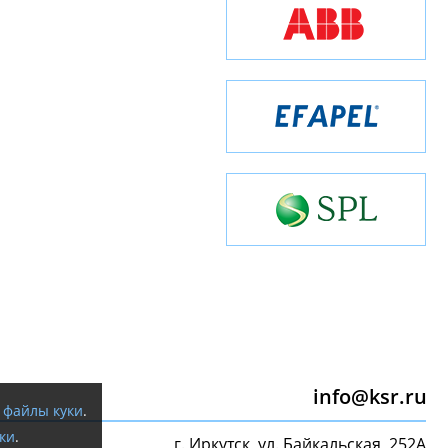
info@ksr.ru
я
файлы куки
.
ки
.
г. Иркутск, ул. Байкальская, 252А