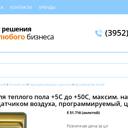
КА
КОНТАКТЫ
БРЕНДЫ
 решения
(3952
любого
бизнеса
етей
Теплый пол
Терморегуляторы и датчики
производства Китай
я теплого пола +5С до +50С, максим. на
датчиком воздуха, программируемый, ц
E 51.716 (золотой)
Розничная цена за шт