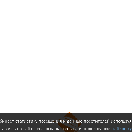
обирает статистику посещения и данные посетителей использу
таваясь на сайте, вы соглашаетесь на использование
файлов ку